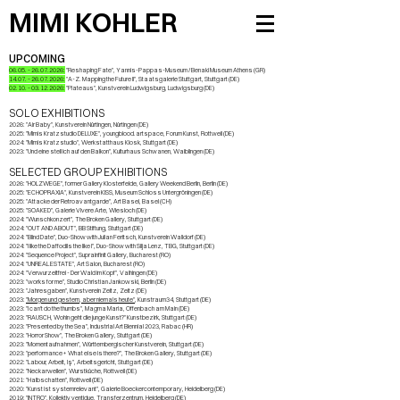
MIMI KOHLER
UPCOMING
06.05. - 26.07.2026
:
"
Reshaping Fate", Yannis-Pappas-Museum / Benaki Museum Athens (GR)
14.07. - 26.07.2026
:
"A-Z. Mapping the Future II", Staatsgalerie Stuttgart, Stuttgart (DE)​​
02.10. - 03.12.2026
:
"Plateaus", Kunstverein Ludwigsburg, Ludwigsburg (DE)
SOLO EXHIBITIONS
2026: "Air Baby", Kunstverein Nürtingen, Nürtingen (DE)
2025: "Mimis Kratzstudio DELUXE", youngblood.artspace, Forum Kunst, Rottweil (DE)
2024: "Mimis Kratzstudio", Werkstatthaus Kiosk, Stuttgart (DE)
2023: "Und eine stell ich auf den Balkon", Kulturhaus Schwanen, Waiblingen (DE)
SELECTED GROUP EXHIBITIONS
2026: "HOLZWEGE", former Gallery Klosterfelde, Gallery Weekend Berlin, Berlin (DE)
2025: "ECHOPRAXIA", Kunstverein KISS, Museum Schloss Untergröningen (DE)
2025: "Attacke der Retroavantgarde", Art Basel, Basel (CH)
2025: "SOAKED", Galerie Vivere Arte, Wiesloch (DE)
2024: "Wunschkonzert", The Broken Gallery, Stuttgart (DE)
2024: "OUT AND ABOUT", BB Stiftung, Stuttgart (DE)
2024: "Blind Date", Duo-Show with Julian Feritsch, Kunstverein Walldorf (DE)
2024: "I like the Daffodils the like I", Duo-Show with Silja Lenz, TBG, Stuttgart (DE)
2024: "Sequence Project", Suprainfinit Gallery, Bucharest (RO)
2024: "UNREAL ESTATE", Art Salon, Bucharest (RO)
2024: "Verwurzeltfrei - Der Wald im Kopf", Vaihingen (DE)​
2023: "works for me", Studio Christian Jankowski, Berlin (DE)
2023: "Jahresgaben", Kunstverein Zeitz, Zeitz (DE)
2023:
"Morgen und gestern, aber niemals heute"
, Kunstraum34, Stuttgart (DE)
2023: "I can't do the thumbs", Magma Maria, Offenbach am Main (DE)
2023: "RAUSCH, Wohin geht die junge Kunst?" Kunstbezirk, Stuttgart (DE)
2023: "Presented by the Sea", Industrial Art Biennial 2023, Rabac (HR)
2023: "Horror Show", The Broken Gallery, Stuttgart (DE)
2023: "Momentaufnahmen", Württembergischer Kunstverein, Stuttgart (DE)
2023: "performance+ What else is there?", The Broken Gallery, Stuttgart (DE)​
2022: "Labour, Arbeit, Iş", Arbeitsgericht, Stuttgart (DE)
2022: "Neckarwellen", Wurstküche, Rottweil (DE)​
2021: "Halbschatten", Rottweil (DE)​
2020: "Kunst ist systemrelevant", Galerie Boeckercontemporary, Heidelberg (DE)​
2019: "INTRO", Kollektiv ventidue, Transferzentrum, Heidelberg (DE)